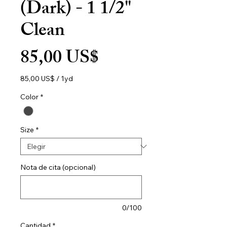
(Dark) - 1 1/2"
Clean
Precio
85,00 US$
85,00 US$
/
1yd
85,00 US$
por
Color
*
1
Yarda
Size
*
Nota de cita (opcional)
0/100
Cantidad
*