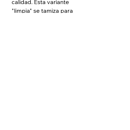
calidad. Esta variante
"limpia" se tamiza para
garantizar que solo haya
piezas de 1 1/2" y que
brinden un aspecto
elegante y uniforme a
sus proyectos de
paisajismo.
Detalles del pedido
Vendido por yarda cúbica -
cantidad 1 = 1yd³
1yd³ mín.
(206) 763-7625
4 yd³ máximo
wslandscapesupply@gmail.com
Se vende en incrementos de
Hecho con
❤
en 2024