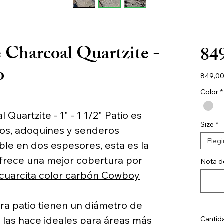
Charcoal Quartzite -
84
o
849,00
849,00
por
Color
*
2000
Libras
uartzite - 1" - 1 1/2" Patio es
Size
*
ios, adoquines y senderos
Elegi
ble en dos espesores, esta es la
frece una mejor cobertura por
Nota de
 cuarcita color carbón Cowboy
ra patio tienen un diámetro de
e las hace ideales para áreas más
Cantid