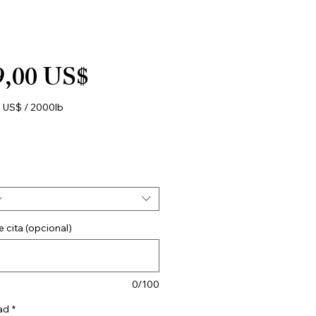
Precio
9,00 US$
 US$
/
2000lb
 US$
r
 cita (opcional)
0/100
ad
*