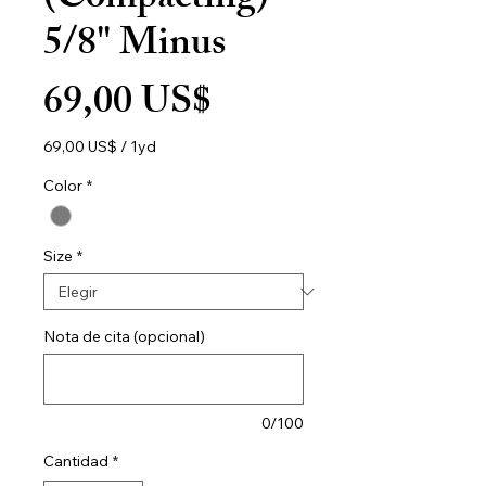
(Compacting) -
5/8" Minus
Precio
69,00 US$
69,00 US$
/
1yd
69,00 US$
por
Color
*
1
Yarda
Size
*
Nota de cita (opcional)
0/100
Cantidad
*