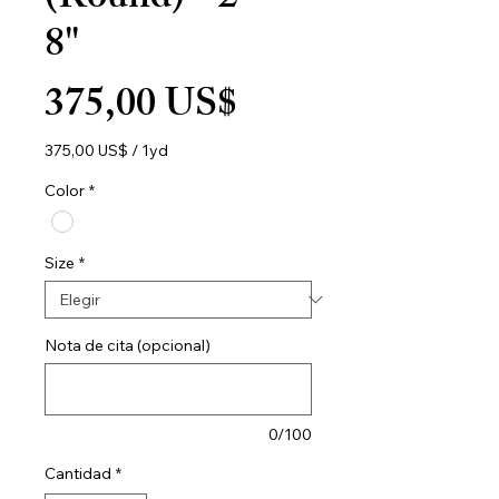
(Round) - 2" -
8"
Precio
375,00 US$
375,00 US$
/
1yd
375,00 US$
por
Color
*
1
Yarda
Size
*
Nota de cita (opcional)
0/100
Cantidad
*