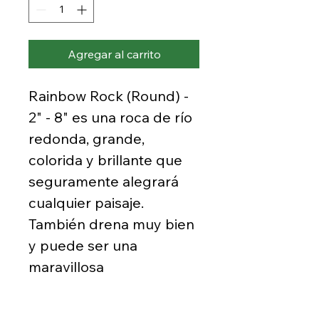
Agregar al carrito
Rainbow Rock (Round) -
2" - 8" es una roca de río
redonda, grande,
colorida y brillante que
seguramente alegrará
cualquier paisaje.
También drena muy bien
y puede ser una
maravillosa
incorporación a un canal
natural o lecho de arroyo