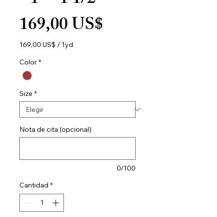
- 1" - 1 1/2"
Precio
169,00 US$
169,00 US$
/
1yd
169,00 US$
por
Color
*
1
Yarda
Size
*
Nota de cita (opcional)
0/100
Cantidad
*